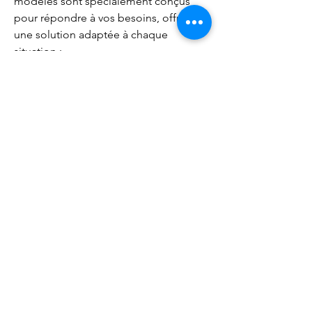
modèles sont spécialement conçus
pour répondre à vos besoins, offrant
une solution adaptée à chaque
situation :
Modèle à détente directe (raccordement
au réseau d'eau)