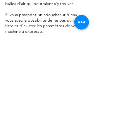
bulles d'air qui pourraient s'y trouver.
Si vous possédez un adoucisseur d'eau,
vous avez la possibilité de ne pas utiliser de
filtre et d'ajuster les paramètres de votre
machine à expresso.
Dans ce cas, la machine se concentrera
uniquement sur la notification du détartrage
lorsque cela sera nécessaire
4. Détartrage
Environ une fois par an, il est nécessaire
d'effectuer un détartrage.
En effet, le calcaire est l'ennemi numéro un
des machines à expresso. Le détartrant doit
être utilisé régulièrement, en suivant les
instructions du fabricant, pour éliminer
l'accumulation de calcaire dans la machine.
Cette opération est normalement signalée
par votre machine.
Prévoyez environ une heure pour lancer ce
processus.