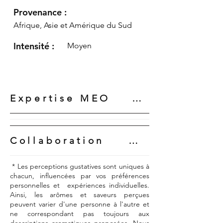
Provenance :
Afrique, Asie et Amérique du Sud
Intensité :
Moyen
Expertise MEO     

Depuis 1928, Méo 
s’engage à créer 
Collaboration MC 
des cafés de 
DISTRIBUTION

* Les perceptions gustatives sont uniques à
grande qualité. 
chacun, influencées par vos préférences
Depuis la création 
personnelles et expériences individuelles.
Cette entreprise 
Ainsi, les arômes et saveurs perçues
de notre 
peuvent varier d'une personne à l'autre et
familiale met toute 
ne correspondant pas toujours aux
entreprise, Méo 