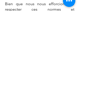
Bien que nous nous efforcions de
respecter ces normes et
recommandations, nous reconnaissons
qu'il peut y avoir des zones où nous
pouvons encore nous améliorer.
Si vous rencontrez des difficultés
d'accessibilité sur notre site ou si vous
avez des suggestions pour nous aider
à améliorer, n'hésitez pas à nous
contacter.
Nous découvrir
L'entreprise
Notre programme fidélité
Nous contacter
Informations Légales